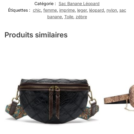
Catégorie :
Sac Banane Léopard
Étiquettes :
chic
,
femme
,
imprime
,
leger
,
léopard
,
nylon
,
sac
banane
,
Toile
,
zébre
Produits similaires