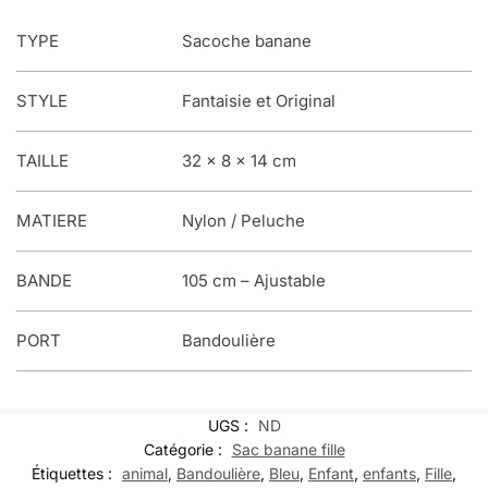
TYPE
Sacoche banane
STYLE
Fantaisie et Original
TAILLE
32 x 8 x 14 cm
MATIERE
Nylon / Peluche
BANDE
105 cm – Ajustable
PORT
Bandoulière
UGS :
ND
Catégorie :
Sac banane fille
Étiquettes :
animal
,
Bandoulière
,
Bleu
,
Enfant
,
enfants
,
Fille
,