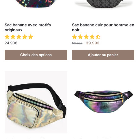
Sac banane avec motifs
Sac banane cuir pour homme en
originaux
noir
24.90
€
39.99
€
52.90
€
Choix des options
Ajouter au panier