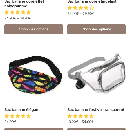
Sac banane doré effet
Sac banane doré étincelant
hologramme
24.90
€
–
29.90
€
24.90
€
–
39.90
€
Choix des options
Choix des options
Sac banane élégant
Sac banane festival transparent
24.90
€
19.90
€
–
54.90
€